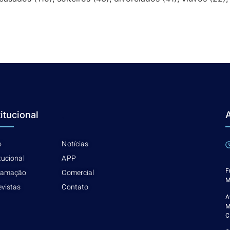
titucional
.
o
Notícias
tucional
APP
gamação
Comercial
F
M
evistas
Contato
A
M
C