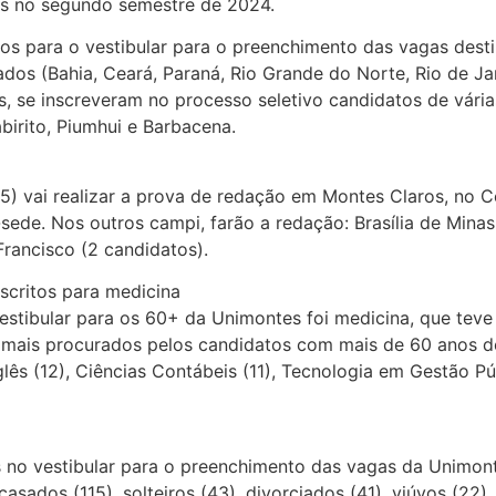
las no segundo semestre de 2024.
os para o vestibular para o preenchimento das vagas dest
ados (Bahia, Ceará, Paraná, Rio Grande do Norte, Rio de Ja
, se inscreveram no processo seletivo candidatos de vária
abirito, Piumhui e Barbacena.
5) vai realizar a prova de redação em Montes Claros, no C
ede. Nos outros campi, farão a redação: Brasília de Minas
Francisco (2 candidatos).
scritos para medicina
stibular para os 60+ da Unimontes foi medicina, que teve 
 mais procurados pelos candidatos com mais de 60 anos de i
glês (12), Ciências Contábeis (11), Tecnologia em Gestão Púb
s no vestibular para o preenchimento das vagas da Unimont
asados (115), solteiros (43), divorciados (41), viúvos (22)